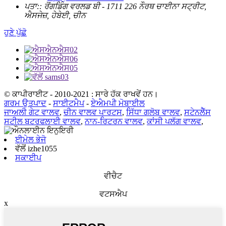
ਪਤਾ::
ਰੋਂਗਡਿੰਗ ਵਰਲਡ ਬੀ - 1711 226 ਨੌਰਥ ਚਾਈਨਾ ਸਟ੍ਰੀਟ,
ਐਸਜੇਜ਼, ਹੇਬੇਈ, ਚੀਨ
ਹੁਣੇ ਪੁੱਛੋ
© ਕਾਪੀਰਾਈਟ - 2010-2021 : ਸਾਰੇ ਹੱਕ ਰਾਖਵੇਂ ਹਨ।
ਗਰਮ ਉਤਪਾਦ
-
ਸਾਈਟਮੈਪ
-
ਏਐਮਪੀ ਮੋਬਾਈਲ
ਜਾਅਲੀ ਗੇਟ ਵਾਲਵ
,
ਚੀਨ ਵਾਲਵ ਪਾਰਟਸ
,
ਸਿੱਧਾ ਗਲੋਬ ਵਾਲਵ
,
ਸਟੇਨਲੈੱਸ
ਸਟੀਲ ਬਟਰਫਲਾਈ ਵਾਲਵ
,
ਨਾਨ-ਰਿਟਰਨ ਵਾਲਵ
,
ਕਾਂਸੀ ਪਲੱਗ ਵਾਲਵ
,
ਈਮੇਲ ਭੇਜੋ
ਵੱਲੋਂ izhe1055
ਸਕਾਈਪ
ਵੀਚੈਟ
ਵਟਸਐਪ
x