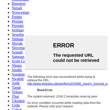
Burmese
Nepali
Norwegian
Pashto
Persian
Punjabi
Serbian
Sesotho
Sinhala
Slovak
Slovenian
Somali
Samoan
Scots Gaelic
Shona
Sindhi
Sundanese
Swahili
Tajik
Tamil
Telugu
Thai
Ukrainian
Urdu
Uzbek